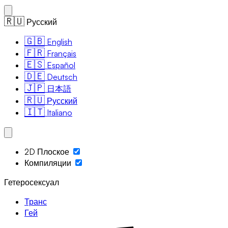
🇷🇺
Русский
🇬🇧
English
🇫🇷
Français
🇪🇸
Español
🇩🇪
Deutsch
🇯🇵
日本語
🇷🇺
Русский
🇮🇹
Italiano
2D Плоское
Компиляции
Гетеросексуал
Транс
Гей