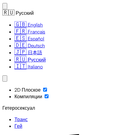
🇷🇺
Русский
🇬🇧
English
🇫🇷
Français
🇪🇸
Español
🇩🇪
Deutsch
🇯🇵
日本語
🇷🇺
Русский
🇮🇹
Italiano
2D Плоское
Компиляции
Гетеросексуал
Транс
Гей