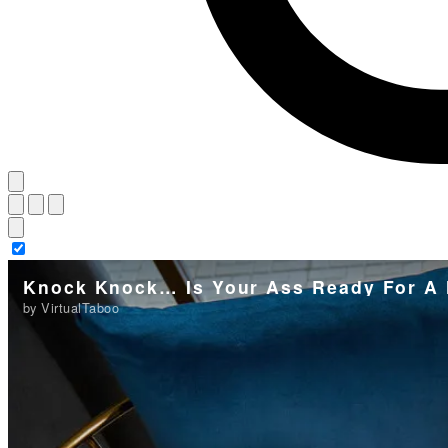
Knock Knock… Is Your Ass Ready For A N
by VirtualTaboo