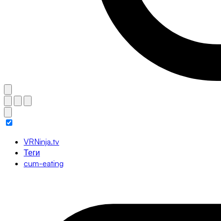
VRNinja.tv
Теги
cum-eating