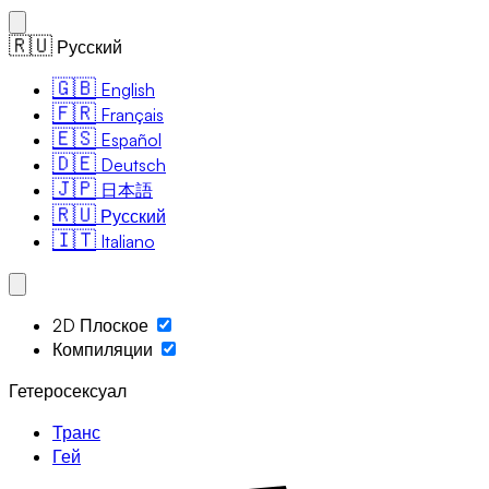
🇷🇺
Русский
🇬🇧
English
🇫🇷
Français
🇪🇸
Español
🇩🇪
Deutsch
🇯🇵
日本語
🇷🇺
Русский
🇮🇹
Italiano
2D Плоское
Компиляции
Гетеросексуал
Транс
Гей