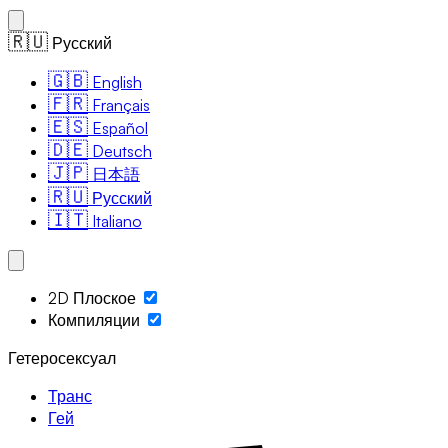
🇷🇺
Русский
🇬🇧
English
🇫🇷
Français
🇪🇸
Español
🇩🇪
Deutsch
🇯🇵
日本語
🇷🇺
Русский
🇮🇹
Italiano
2D Плоское
Компиляции
Гетеросексуал
Транс
Гей