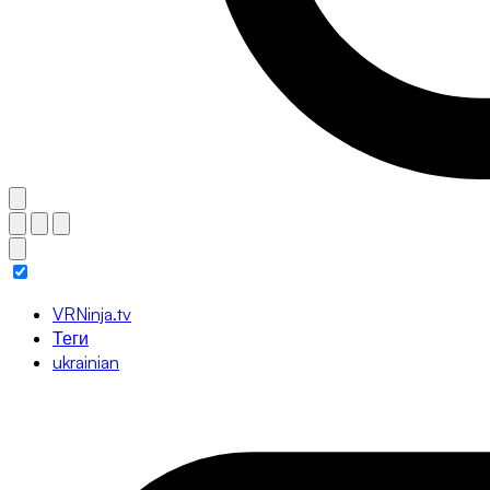
VRNinja.tv
Теги
ukrainian