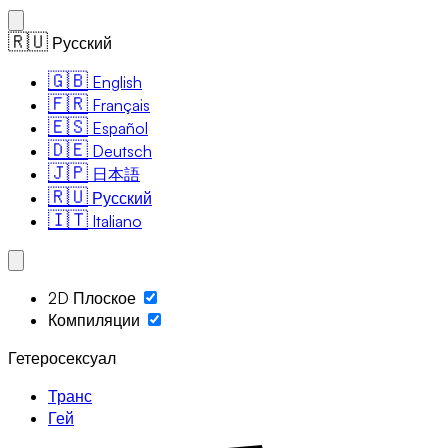
🇷🇺
Русский
🇬🇧
English
🇫🇷
Français
🇪🇸
Español
🇩🇪
Deutsch
🇯🇵
日本語
🇷🇺
Русский
🇮🇹
Italiano
2D Плоское
Компиляции
Гетеросексуал
Транс
Гей